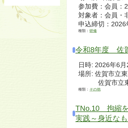
参加費：会員：2,
対象者：会員・
申込締切：202
種類：
研修
令和8年度 佐
日時: 2026年6月27
場所: 佐賀市立
佐賀市立東与賀
種類：
その他
TNo.10 
実践～身近な