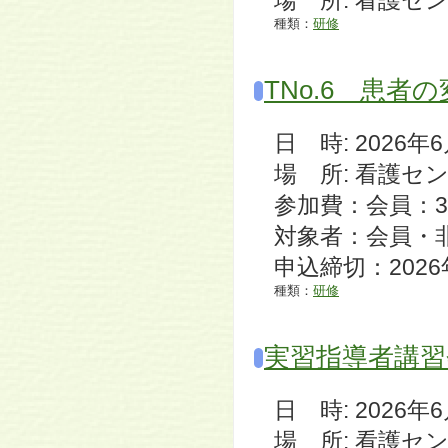
場 所: 看護セ
種類：
研修
TNo.6 患
日 時: 2026年6月9
場 所: 看護セ
参加費：会員：3,
対象者：会員・
申込締切：2026
種類：
研修
実習指導者講習
日 時: 2026年6月7
場 所: 看護セ